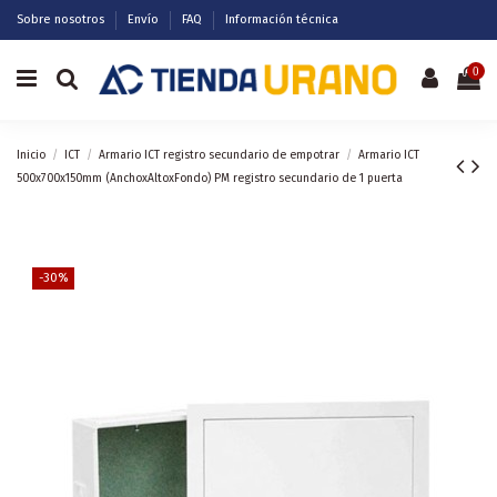
Sobre nosotros
Envío
FAQ
Información técnica
0
Inicio
ICT
Armario ICT registro secundario de empotrar
Armario ICT
500x700x150mm (AnchoxAltoxFondo) PM registro secundario de 1 puerta
-30%