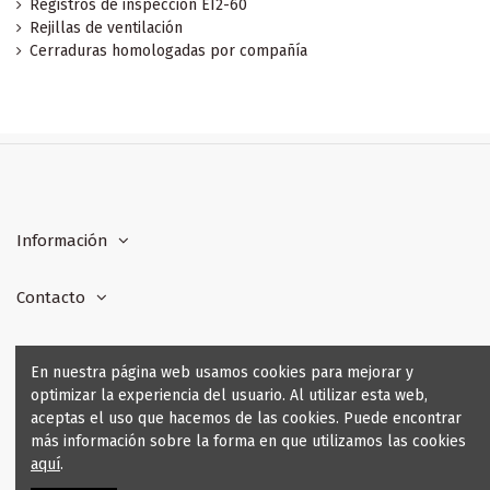
Registros de inspección EI2-60
Rejillas de ventilación
Cerraduras homologadas por compañía
Información
Contacto
Formas de pago
En nuestra página web usamos cookies para mejorar y
optimizar la experiencia del usuario. Al utilizar esta web,
Seguridad y Garantía
aceptas el uso que hacemos de las cookies. Puede encontrar
más información sobre la forma en que utilizamos las cookies
aquí
.
Fabricación a medida