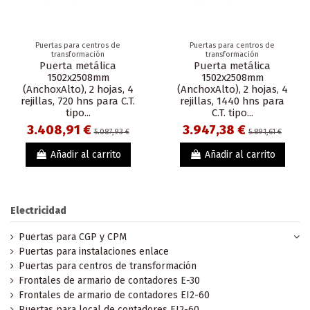
Puertas para centros de
Puertas para centros de
transformación
transformación
Puerta metálica
Puerta metálica
1502x2508mm
1502x2508mm
(AnchoxAlto), 2 hojas, 4
(AnchoxAlto), 2 hojas, 4
rejillas, 720 hns para C.T.
rejillas, 1440 hns para
tipo...
C.T. tipo...
3.408,91 €
3.947,38 €
5.087,93 €
5.891,61 €
Añadir al carrito
Añadir al carrito
Electricidad
Puertas para CGP y CPM
Puertas para instalaciones enlace
Puertas para centros de transformación
Frontales de armario de contadores E-30
Frontales de armario de contadores EI2-60
Puertas para local de contadores EI2-60