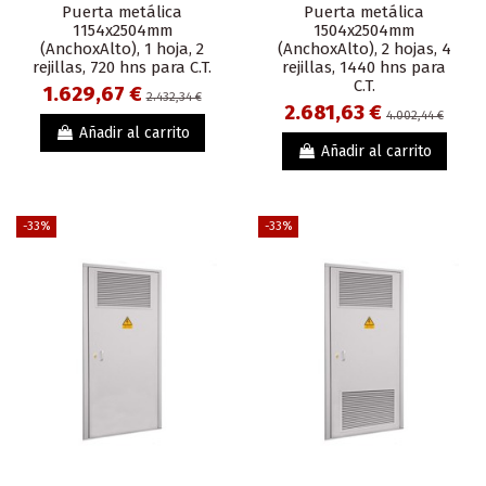
Puerta metálica
Puerta metálica
1154x2504mm
1504x2504mm
(AnchoxAlto), 1 hoja, 2
(AnchoxAlto), 2 hojas, 4
rejillas, 720 hns para C.T.
rejillas, 1440 hns para
C.T.
1.629,67 €
2.432,34 €
2.681,63 €
4.002,44 €
Añadir al carrito
Añadir al carrito
-33%
-33%