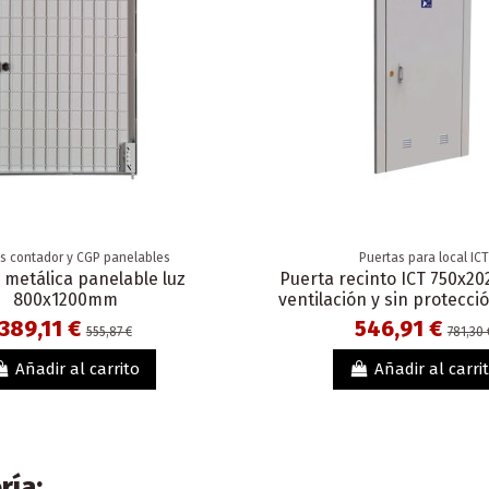
s contador y CGP panelables
Puertas para local ICT
 metálica panelable luz
Puerta recinto ICT 750x
800x1200mm
ventilación y sin protecci
389,11 €
546,91 €
555,87 €
781,30 
Añadir al carrito
Añadir al carri
ría: