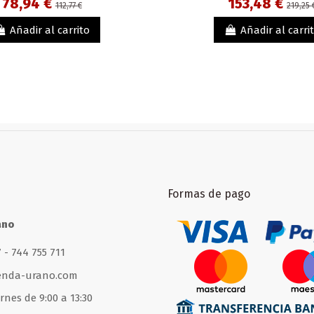
78,94 €
153,48 €
112,77 €
219,25 
Añadir al carrito
Añadir al carri
Formas de pago
ano
 - 744 755 711
enda-urano.com
rnes de 9:00 a 13:30