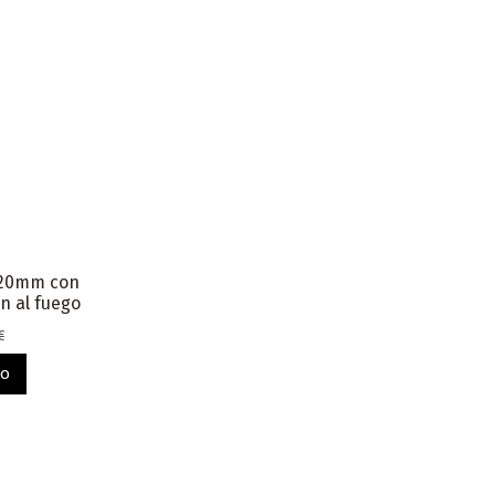
2020mm con
ón al fuego
€
to