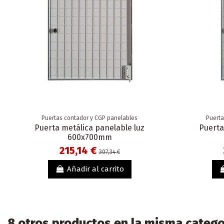
Puertas contador y CGP panelables
Puerta
Puerta metálica panelable luz
Puerta
600x700mm
215,14 €
307,34 €
Añadir al carrito
8 otros productos en la misma catego