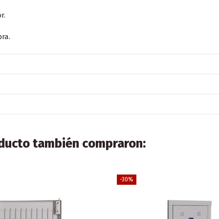
r.
bra.
oducto también compraron:
-30%