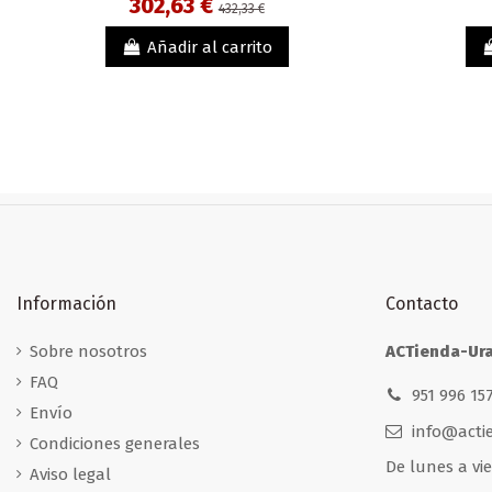
302,63 €
432,33 €
Añadir al carrito
Información
Contacto
Sobre nosotros
ACTienda-Ur
FAQ
951 996 157
Envío
info@acti
Condiciones generales
De lunes a vie
Aviso legal