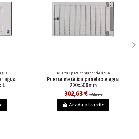
 agua
Puertas para contador de agua
or agua
Puerta metálica panelable agua
 L
900x500mm
302,63 €
432,33 €
to
Añadir al carrito