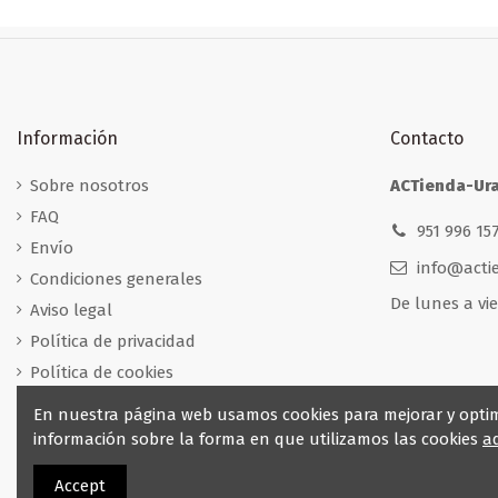
Información
Contacto
Sobre nosotros
ACTienda-Ur
FAQ
951 996 157
Envío
info@acti
Condiciones generales
De lunes a vie
Aviso legal
Política de privacidad
Política de cookies
Fabricación a medida
En nuestra página web usamos cookies para mejorar y optimi
información sobre la forma en que utilizamos las cookies
a
¿Tienes un proyecto que necesita una puerta a medi
Accept