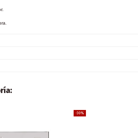
r.
bra.
ría:
-30%