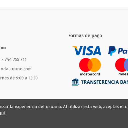
Formas de pago
ano
 - 744 755 711
enda-urano.com
rnes de 9:00 a 13:30
zar la experiencia del usuario. Al utilizar esta web, aceptas e
quí
.
da? indícanos que necesitas y te lo fabricamos cumpli