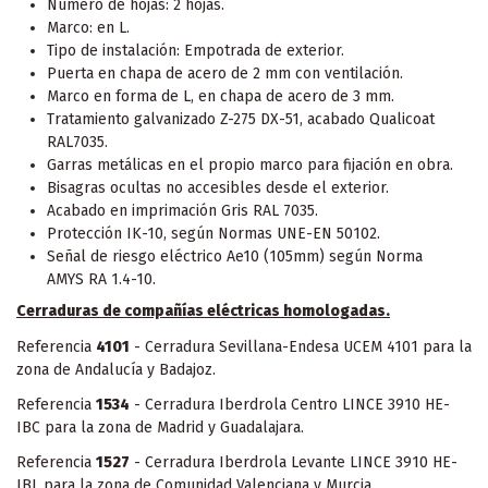
Número de hojas: 2 hojas.
Marco: en L.
Tipo de instalación: Empotrada de exterior.
Puerta en chapa de acero de 2 mm con ventilación.
Marco en forma de L, en chapa de acero de 3 mm.
Tratamiento galvanizado Z-275 DX-51, acabado Qualicoat
RAL7035.
Garras metálicas en el propio marco para fijación en obra.
Bisagras ocultas no accesibles desde el exterior.
Acabado en imprimación Gris RAL 7035.
Protección IK-10, según Normas UNE-EN 50102.
Señal de riesgo eléctrico Ae10 (105mm) según Norma
AMYS RA 1.4-10.
Cerraduras de compañías eléctricas homologadas.
Referencia
4101
- Cerradura Sevillana-Endesa UCEM 4101 para la
zona de Andalucía y Badajoz.
Referencia
1534
- Cerradura Iberdrola Centro LINCE 3910 HE-
IBC para la zona de Madrid y Guadalajara.
Referencia
1527
- Cerradura Iberdrola Levante LINCE 3910 HE-
IBL para la zona de Comunidad Valenciana y Murcia.