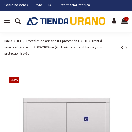
Sobre nosotros
Envío
FAQ
Información técnica
0
Inicio
ICT
Frontales de armario ICT protección EI2-60
Frontal
armario registro ICT 2000x2100mm (AnchoxAlto) sin ventilación y con
protección EI2-60
-33%