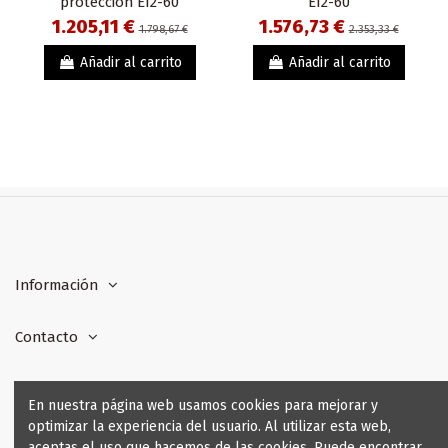
protección EI2-60
EI2-60
1.205,11 €
1.576,73 €
1.798,67 €
2.353,33 €
Añadir al carrito
Añadir al carrito
Información
Contacto
Formas de pago
En nuestra página web usamos cookies para mejorar y
optimizar la experiencia del usuario. Al utilizar esta web,
Seguridad y Garantía
aceptas el uso que hacemos de las cookies. Puede encontrar