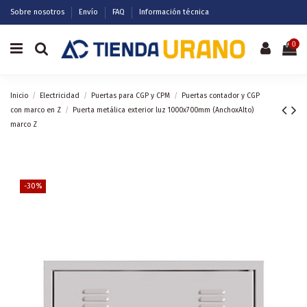
Sobre nosotros
Envío
FAQ
Información técnica
0
Inicio
Electricidad
Puertas para CGP y CPM
Puertas contador y CGP
con marco en Z
Puerta metálica exterior luz 1000x700mm (AnchoxAlto)
marco Z
-30%