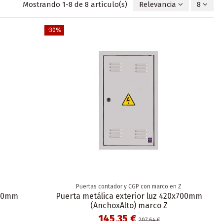
Mostrando 1-8 de 8 artículo(s)
Relevancia
8
-30%
Puertas contador y CGP con marco en Z
700mm
Puerta metálica exterior luz 420x700mm
(AnchoxAlto) marco Z
145,35 €
207,64 €