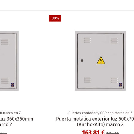
-30%
on marco en Z
Puertas contador y CGP con marco en Z
r luz 360x360mm
Puerta metálica exterior luz 600x
arco Z
(AnchoxAlto) marco Z
163,81 €
,20 €
234,01 €