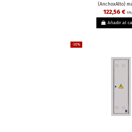
(AnchoxAlto) m
122,56 €
175
Añadir al ca
-30%