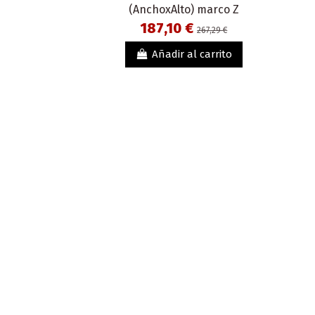
(AnchoxAlto) marco Z
187,10 €
267,29 €
Añadir al carrito