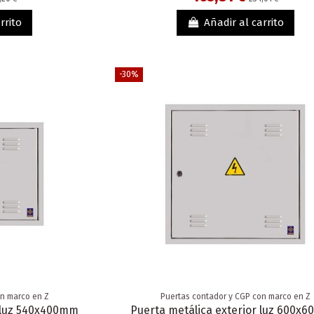
rrito
Añadir al carrito
-30%
on marco en Z
Puertas contador y CGP con marco en Z
r luz 540x400mm
Puerta metálica exterior luz 600x