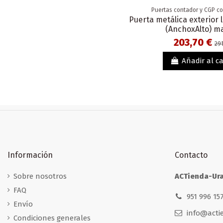
Puertas contador y CGP c
Puerta metálica exterior
(AnchoxAlto) m
203,70 €
291
Añadir al ca
Información
Contacto
Sobre nosotros
ACTienda-Ur
FAQ
951 996 157
Envío
info@acti
Condiciones generales