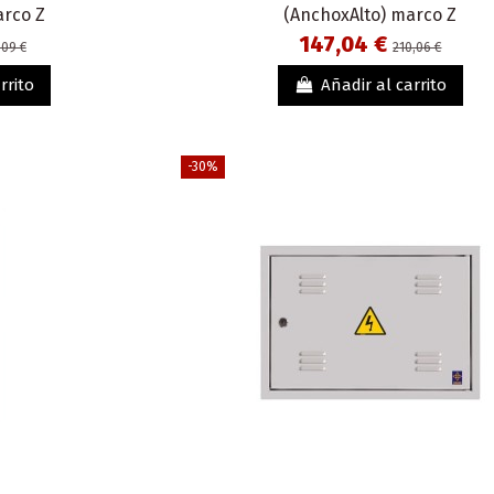
arco Z
(AnchoxAlto) marco Z
147,04 €
,09 €
210,06 €
rrito
Añadir al carrito
-30%