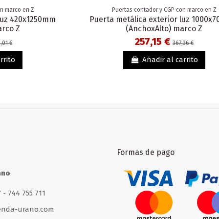
on marco en Z
Puertas contador y CGP con marco en Z
 luz 420x1250mm
Puerta metálica exterior luz 1000
arco Z
(AnchoxAlto) marco Z
257,15 €
,01 €
367,36 €
rrito
Añadir al carrito
Formas de pago
ano
 - 744 755 711
enda-urano.com