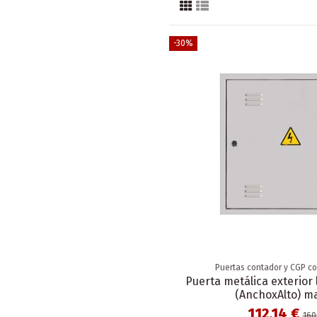
-30%
Puertas contador y CGP c
Puerta metálica exterio
(AnchoxAlto) m
112,14 €
160