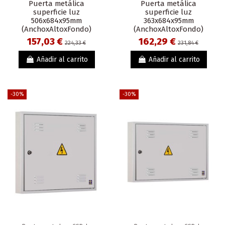
Puerta metálica
Puerta metálica
superficie luz
superficie luz
506x684x95mm
363x684x95mm
(AnchoxAltoxFondo)
(AnchoxAltoxFondo)
157,03 €
162,29 €
224,33 €
231,84 €
Añadir al carrito
Añadir al carrito
-30%
-30%