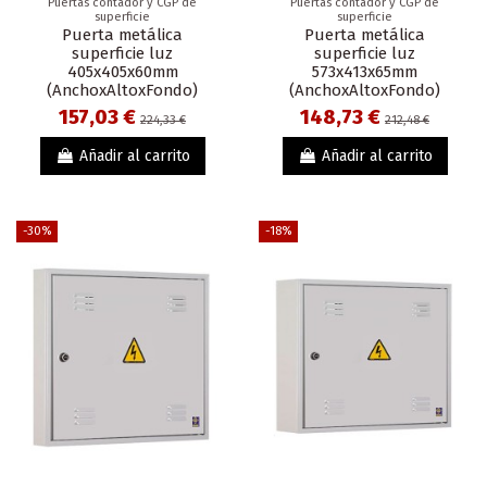
Puertas contador y CGP de
Puertas contador y CGP de
superficie
superficie
Puerta metálica
Puerta metálica
superficie luz
superficie luz
405x405x60mm
573x413x65mm
(AnchoxAltoxFondo)
(AnchoxAltoxFondo)
157,03 €
148,73 €
224,33 €
212,48 €
Añadir al carrito
Añadir al carrito
-30%
-18%