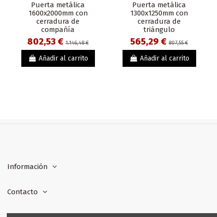
Puerta metálica
Puerta metálica
1600x2000mm con
1300x1250mm con
cerradura de
cerradura de
compañía
triángulo
802,53 €
565,29 €
1.146,48 €
807,55 €
Añadir al carrito
Añadir al carrito
Información
Contacto
Formas de pago