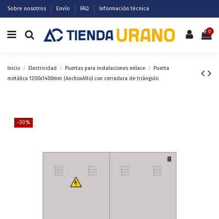
Sobre nosotros
Envío
FAQ
Información técnica
0
Inicio
Electricidad
Puertas para instalaciones enlace
Puerta
metálica 1200x1400mm (AnchoxAlto) con cerradura de triángulo
-30%